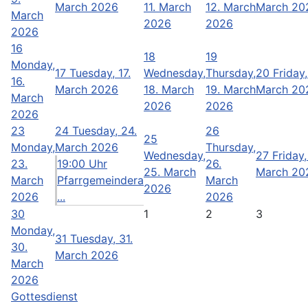
March 2026
11. March
12. March
March 20
March
2026
2026
2026
16
18
19
Monday,
17
Tuesday, 17.
Wednesday,
Thursday,
20
Friday,
16.
March 2026
18. March
19. March
March 20
March
2026
2026
2026
23
24
Tuesday, 24.
26
25
Monday,
March 2026
Thursday,
Wednesday,
27
Friday,
23.
19:00 Uhr
26.
25. March
March 20
March
Pfarrgemeindera
March
2026
2026
...
2026
30
1
2
3
Monday,
31
Tuesday, 31.
30.
March 2026
March
2026
Gottesdienst