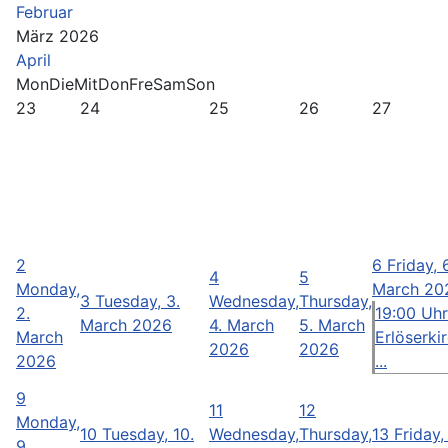
Februar
März 2026
April
Mon
Die
Mit
Don
Fre
Sam
Son
23
24
25
26
27
2
6
Friday, 
4
5
Monday,
March 20
3
Tuesday, 3.
Wednesday,
Thursday,
2.
19:00 Uhr
March 2026
4. March
5. March
March
Erlöserki
2026
2026
2026
...
9
11
12
Monday,
10
Tuesday, 10.
Wednesday,
Thursday,
13
Friday,
9.