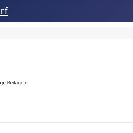
rf
ige Beilagen: