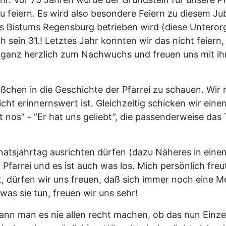
feiern. Es wird also besondere Feiern zu diesem Ju
 Bistums Regensburg betrieben wird (diese Unterorg
sein 31.! Letztes Jahr konnten wir das nicht feiern, 
ganz herzlich zum Nachwuchs und freuen uns mit ihr!)
bißchen in die Geschichte der Pfarrei zu schauen. Wi
eicht erinnernswert ist. Gleichzeitig schicken wir e
 nos” - “Er hat uns geliebt”, die passenderweise das 
natsjahrtag ausrichten dürfen (dazu Näheres in einem
Pfarrei und es ist auch was los. Mich persönlich freut
 ist, dürfen wir uns freuen, daß sich immer noch ein
as sie tun, freuen wir uns sehr!
 kann man es nie allen recht machen, ob das nun Einz