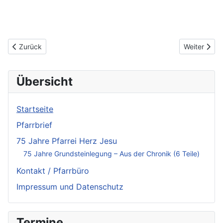
Vorheriger Beitrag: Gedanken zur Kreuzerhöhung
Nächster Bei
Zurück
Weiter
Übersicht
Startseite
Pfarrbrief
75 Jahre Pfarrei Herz Jesu
75 Jahre Grundsteinlegung – Aus der Chronik (6 Teile)
Kontakt / Pfarrbüro
Impressum und Datenschutz
Termine